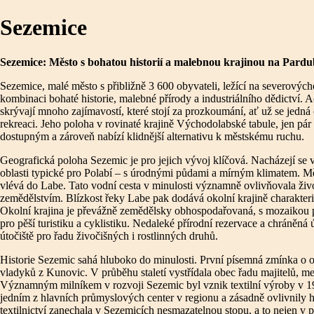
Sezemice
Sezemice: Město s bohatou historií a malebnou krajinou na Pard
Sezemice, malé město s přibližně 3 600 obyvateli, ležící na severových
kombinaci bohaté historie, malebné přírody a industriálního dědictví. 
skrývají mnoho zajímavostí, které stojí za prozkoumání, ať už se jedná o
rekreaci. Jeho poloha v rovinaté krajině Východolabské tabule, jen pár
dostupným a zároveň nabízí klidnější alternativu k městskému ruchu.
Geografická poloha Sezemic je pro jejich vývoj klíčová. Nacházejí s
oblasti typické pro Polabí – s úrodnými půdami a mírným klimatem. Měs
vlévá do Labe. Tato vodní cesta v minulosti významně ovlivňovala živo
zemědělstvím. Blízkost řeky Labe pak dodává okolní krajině charakterist
Okolní krajina je převážně zemědělsky obhospodařovaná, s mozaikou po
pro pěší turistiku a cyklistiku. Nedaleké přírodní rezervace a chráněná
útočiště pro řadu živočišných i rostlinných druhů.
Historie Sezemic sahá hluboko do minulosti. První písemná zmínka o o
vladyků z Kunovic. V průběhu staletí vystřídala obec řadu majitelů, mezi
Významným milníkem v rozvoji Sezemic byl vznik textilní výroby v 19.
jedním z hlavních průmyslových center v regionu a zásadně ovlivnily h
textilnictví zanechala v Sezemicích nesmazatelnou stopu, a to nejen v p