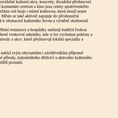
videlné kulturní akce, koncerty, divadelní představení
ní komunitní centrum a kino jsou centry společenského
žitou roli hraje i místní knihovna, která slouží nejen
í. Město se také aktivně zapojuje do přeshraniční
ívá k obohacení kulturního života a výměně zkušeností.
ístní restaurace a hospůdky nabízejí tradiční českou
líbené venkovní zahrádky, kde si lze vychutnat pokrmy a
valy a akce, které představují lokální speciality a
é nabízí svým obyvatelům i návštěvníkům příjemné
é přírody, industriálního dědictví a aktivního kulturního
bližší poznání.