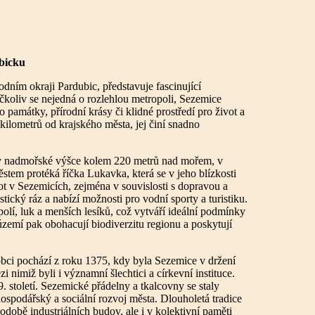
ubicku
odním okraji Pardubic, představuje fascinující
Ačkoliv se nejedná o rozlehlou metropoli, Sezemice
 památky, přírodní krásy či klidné prostředí pro život a
 kilometrů od krajského města, jej činí snadno
e v nadmořské výšce kolem 220 metrů nad mořem, v
tem protéká říčka Lukavka, která se v jeho blízkosti
t v Sezemicích, zejména v souvislosti s dopravou a
ický ráz a nabízí možnosti pro vodní sporty a turistiku.
lí, luk a menších lesíků, což vytváří ideální podmínky
 území pak obohacují biodiverzitu regionu a poskytují
bci pochází z roku 1375, kdy byla Sezemice v držení
 nimiž byli i významní šlechtici a církevní instituce.
 století. Sezemické přádelny a tkalcovny se staly
ospodářský a sociální rozvoj města. Dlouholetá tradice
odobě industriálních budov, ale i v kolektivní paměti