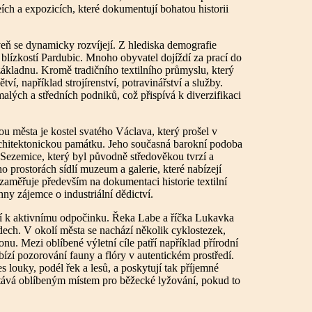
ch a expozicích, které dokumentují bohatou historii
eň se dynamicky rozvíjejí. Z hlediska demografie
 blízkostí Pardubic. Mnoho obyvatel dojíždí za prací do
ákladnu. Kromě tradičního textilního průmyslu, který
ětví, například strojírenství, potravinářství a služby.
lých a středních podniků, což přispívá k diverzifikaci
ou města je kostel svatého Václava, který prošel v
rchitektonickou památku. Jeho současná barokní podoba
 Sezemice, který byl původně středověkou tvrzí a
 prostorách sídlí muzeum a galerie, které nabízejí
zaměřuje především na dokumentaci historie textilní
ny zájemce o industriální dědictví.
tí k aktivnímu odpočinku. Řeka Labe a říčka Lukavka
ardech. V okolí města se nachází několik cyklostezek,
u. Mezi oblíbené výletní cíle patří například přírodní
ízí pozorování fauny a flóry v autentickém prostředí.
es louky, podél řek a lesů, a poskytují tak příjemné
stává oblíbeným místem pro běžecké lyžování, pokud to