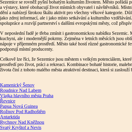
Sezemice se rovněž pyšní bohatým kulturním životem. Město pořádá pra
a výstavy, které obohacují život místních obyvatel i návštěvníků. Míst
dění a nabízejí širokou škálu aktivit pro všechny věkové kategorie. Důle
jako zdroj informací, ale i jako místo setkávání a kulturního vzděláván
spolupráce a rozvíjí partnerství s dalšími evropskými městy, což přisp
V neposlední řadě je třeba zmínit i gastronomickou nabídku Sezemic. M
kuchyni, ale i modernější pokrmy. Zejména v letních měsících jsou ob
nápoje v příjemném prostředí. Město také hostí různé gastronomické festi
podporují místní producenty.
Celkově lze říci, že Sezemice jsou městem s velkým potenciálem, kter
prostředí pro život, práci a rekreaci. Kombinace bohaté historie, malebn
života činí z tohoto malého města atraktivní destinaci, která si zaslouží 
Kamenický Šenov
Roudnice Nad Labem
Vlajka hlavního města Praha
Řevnice
Papua Nová Guinea
Rožnov Pod Radhoštěm
Antarktida
Rychnov Nad Kněžnou
Svatý Kryštof a Nevis