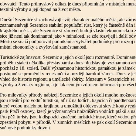
obyvatel. Tento průmyslový odkaz je dnes připomínán v místních muzeí
textilní výroby a její dopad na život města.
Dnešní Sezemice si zachovávají svůj charakter malého města, ale zárov
zaznamenávají Sezemice stabilní populační růst, který je částečně dán i
krajského města, ale Sezemice si zároveň budují vlastní ekonomickou z
sice již není tak dominantní jako v minulosti, se zde rozvíjejí i další odv
Město se snaží podporovat podnikání a vytvářet podmínky pro rozvoj ma
místní ekonomiky a zvyšování zaměstnanosti.
Turistické zajímavosti Sezemic a jejich okolí jsou rozmanité. Dominant
průběhu staletí několika přestavbami a dnes představuje významnou a
pochází z 18. století. Další významnou historickou památkou je zámek
postupně se proměnil v renesanční a později barokní zámek. Dnes v jeho
vhled do historie regionu a umělecké sbírky. Muzeum v Sezemicích se 
výroby a života v regionu, a je tak cenným zdrojem informací pro všech
Pro milovníky přírody nabízejí Sezemice a jejich okolí mnoho možnos
jsou ideální pro vodní turistiku, ať už na lodích, kajacích či paddlebo
které vedou malebnou krajinou a umožňují objevovat skryté kouty region
park Ptačí ostrovy, který je významným hnízdištěm vodních ptáků a nab
Pro pěší turisty jsou k dispozici značené turistické trasy, které vedou př
zpestření pobytu v přírodě. V zimních měsících se pak okolí Sezemic 
sněhové podmínky dovolí.