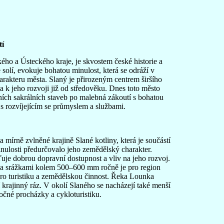
tí
kého a Ústeckého kraje, je skvostem české historie a
lí, evokuje bohatou minulost, která se odráží v
rakteru města. Slaný je přirozeným centrem širšího
a k jeho rozvoji již od středověku. Dnes toto město
tních sakrálních staveb po malebná zákoutí s bohatou
s rozvíjejícím se průmyslem a službami.
mírně zvlněné krajině Slané kotliny, která je součástí
inulosti předurčovalo jeho zemědělský charakter.
uje dobrou dopravní dostupnost a vliv na jeho rozvoj.
C a srážkami kolem 500–600 mm ročně je pro region
 pro turistiku a zemědělskou činnost. Řeka Lounka
í krajinný ráz. V okolí Slaného se nacházejí také menší
očné procházky a cykloturistiku.