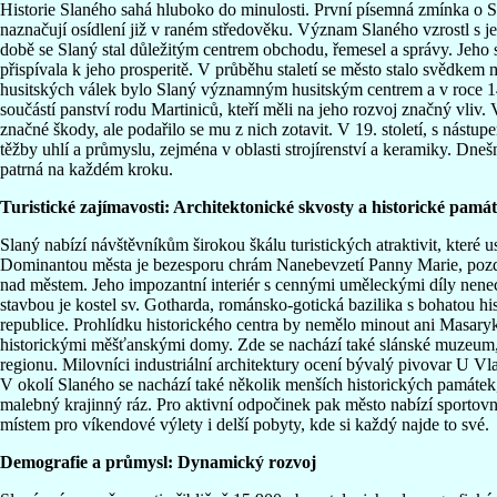
Historie Slaného sahá hluboko do minulosti. První písemná zmínka o S
naznačují osídlení již v raném středověku. Význam Slaného vzrostl s 
době se Slaný stal důležitým centrem obchodu, řemesel a správy. Jeh
přispívala k jeho prosperitě. V průběhu staletí se město stalo svědk
husitských válek bylo Slaný významným husitským centrem a v roce 14
součástí panství rodu Martiniců, kteří měli na jeho rozvoj značný vliv. V
značné škody, ale podařilo se mu z nich zotavit. V 19. století, s nástu
těžby uhlí a průmyslu, zejména v oblasti strojírenství a keramiky. Dneš
patrná na každém kroku.
Turistické zajímavosti: Architektonické skvosty a historické pamá
Slaný nabízí návštěvníkům širokou škálu turistických atraktivit, které us
Dominantou města je bezesporu chrám Nanebevzetí Panny Marie, pozdně
nad městem. Jeho impozantní interiér s cennými uměleckými díly nen
stavbou je kostel sv. Gotharda, románsko-gotická bazilika s bohatou hist
republice. Prohlídku historického centra by nemělo minout ani Masary
historickými měšťanskými domy. Zde se nachází také slánské muzeum, 
regionu. Milovníci industriální architektury ocení bývalý pivovar U Vla
V okolí Slaného se nachází také několik menších historických památek, 
malebný krajinný ráz. Pro aktivní odpočinek pak město nabízí sportovní
místem pro víkendové výlety i delší pobyty, kde si každý najde to své.
Demografie a průmysl: Dynamický rozvoj