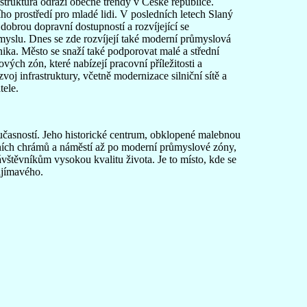
struktura odráží obecné trendy v České republice.
ho prostředí pro mladé lidi. V posledních letech Slaný
obrou dopravní dostupností a rozvíjející se
yslu. Dnes se zde rozvíjejí také moderní průmyslová
hnika. Město se snaží také podporovat malé a střední
ých zón, které nabízejí pracovní příležitosti a
voj infrastruktury, včetně modernizace silniční sítě a
tele.
oučasností. Jeho historické centrum, obklopené malebnou
ních chrámů a náměstí až po moderní průmyslové zóny,
ávštěvníkům vysokou kvalitu života. Je to místo, kde se
ajímavého.