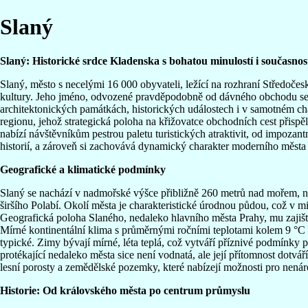
Slaný
Slaný: Historické srdce Kladenska s bohatou minulostí i současnos
Slaný, město s necelými 16 000 obyvateli, ležící na rozhraní Středočes
kultury. Jeho jméno, odvozené pravděpodobně od dávného obchodu se so
architektonických památkách, historických událostech i v samotném cha
regionu, jehož strategická poloha na křižovatce obchodních cest přispěl
nabízí návštěvníkům pestrou paletu turistických atraktivit, od impozan
historií, a zároveň si zachovává dynamický charakter moderního města 
Geografické a klimatické podmínky
Slaný se nachází v nadmořské výšce přibližně 260 metrů nad mořem, na 
širšího Polabí. Okolí města je charakteristické úrodnou půdou, což v m
Geografická poloha Slaného, nedaleko hlavního města Prahy, mu zajišť
Mírné kontinentální klima s průměrnými ročními teplotami kolem 9 °
typické. Zimy bývají mírné, léta teplá, což vytváří příznivé podmínky
protékající nedaleko města sice není vodnatá, ale její přítomnost dotvář
lesní porosty a zemědělské pozemky, které nabízejí možnosti pro nenár
Historie: Od královského města po centrum průmyslu