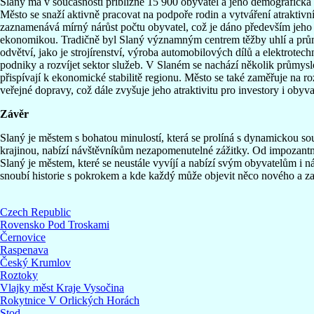
Slaný má v současnosti přibližně 15 900 obyvatel a jeho demografická 
Město se snaží aktivně pracovat na podpoře rodin a vytváření atraktivní
zaznamenává mírný nárůst počtu obyvatel, což je dáno především jeho d
ekonomikou. Tradičně byl Slaný významným centrem těžby uhlí a prům
odvětví, jako je strojírenství, výroba automobilových dílů a elektrotec
podniky a rozvíjet sektor služeb. V Slaném se nachází několik průmyslov
přispívají k ekonomické stabilitě regionu. Město se také zaměřuje na roz
veřejné dopravy, což dále zvyšuje jeho atraktivitu pro investory i obyva
Závěr
Slaný je městem s bohatou minulostí, která se prolíná s dynamickou s
krajinou, nabízí návštěvníkům nezapomenutelné zážitky. Od impozant
Slaný je městem, které se neustále vyvíjí a nabízí svým obyvatelům i n
snoubí historie s pokrokem a kde každý může objevit něco nového a z
Czech Republic
Rovensko Pod Troskami
Černovice
Raspenava
Český Krumlov
Roztoky
Vlajky měst Kraje Vysočina
Rokytnice V Orlických Horách
Stod