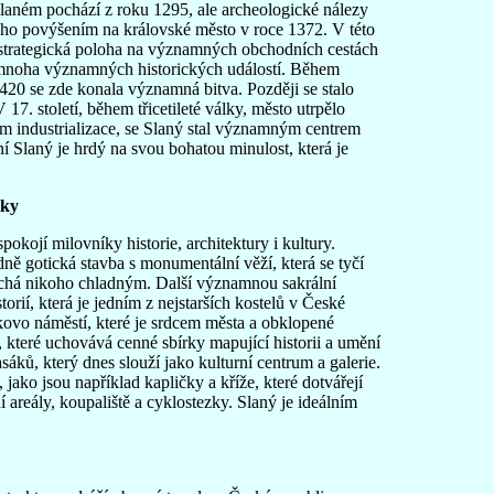
laném pochází z roku 1295, ale archeologické nálezy
jeho povýšením na královské město v roce 1372. V této
o strategická poloha na významných obchodních cestách
em mnoha významných historických událostí. Během
20 se zde konala významná bitva. Později se stalo
 17. století, během třicetileté války, město utrpělo
pem industrializace, se Slaný stal významným centrem
ní Slaný je hrdý na svou bohatou minulost, která je
tky
pokojí milovníky historie, architektury i kultury.
 gotická stavba s monumentální věží, která se tyčí
echá nikoho chladným. Další významnou sakrální
orií, která je jedním z nejstarších kostelů v České
kovo náměstí, které je srdcem města a obklopené
které uchovává cenné sbírky mapující historii a umění
sáků, který dnes slouží jako kulturní centrum a galerie.
jako jsou například kapličky a kříže, které dotvářejí
 areály, koupaliště a cyklostezky. Slaný je ideálním