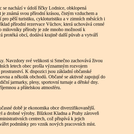
c se nachází v údolí říčky Lodnice, obklopená
t je známá svou přírodní krásou, čistým vzduchem a
 pro pěší turistiku, cykloturistiku a v zimních měsících i
příklad přírodní rezervace Vůchov, která uchovává cenné
o milovníky přírody je zde mnoho možností k
á protéká obcí, dodává krajině další půvab a vytváří
ky. Navzdory své velikosti si Smečno zachovává živou
ledních letech obec prošla významným rozvojem
prostranství. K dispozici jsou základní občanské
ihovna a několik obchodů. Občané se aktivně zapojují do
diční jarmarky, plesy, sportovní turnaje a dětské dny.
příjemnou a přátelskou atmosféru.
učasné době je ekonomika obce diverzifikovanější.
el a drobné výroby. Blízkost Kladna a Prahy zároveň
strativních centrech, což přispívá k jejich
tvářet podmínky pro vznik nových pracovních míst.