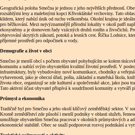
Geografická poloha Smečna je jednou z jeho největších předností. Obe
rozsáhlými lesy a malebnými kopci Křivoklátské vrchoviny. Tato oblas
klidem, který nabízí únik od ruchu velkoměsta. Okolní krajina je ideální
pro běžkování. Mezi nejvýznamnější přírodní lokality v okolí patří na
ekosystémy a je domovem řady vzácných druhů rostlin a živočichů. Pr
objevování skrytých zákoutí, potoků a lesních cest. Říčka Lodnice, kter
příjemné prostředí pro odpočinek u vody.
Demografie a život v obci
Smečno je menší obcí s počtem obyvatel pohybujícím se kolem tisícov
komunitu a nabízí svým obyvatelům kvalitní životní prostředí. V pos
infrastruktury, byly vybudovány nové komunikace, chodníky a veřejná 
vybavenosti, jako je obecní úřad, pošta, základní a mateřská škola, kn
života obce, organizují se zde kulturní a společenské akce, jako jsou tra
Tato aktivní účast obyvatel přispívá k soudržnosti komunity a vytváří 
Průmysl a ekonomika
Tradičně byl pro Smečno a jeho okolí klíčový zemědělský sektor. V so
Kromě zemědělství zde působí i menší podniky v oblasti služeb, řemes
umožňuje obyvatelům Smečna pracovat v okolních průmyslových a admini
ekonomické stabilitě. Obec se snaží podporovat rozvoj podnikání a vy