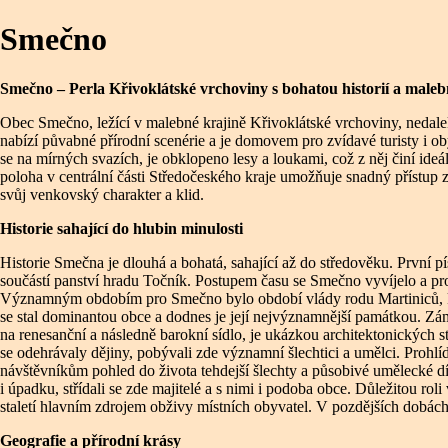
Smečno
Smečno – Perla Křivoklátské vrchoviny s bohatou historií a male
Obec Smečno, ležící v malebné krajině Křivoklátské vrchoviny, nedaleko
nabízí půvabné přírodní scenérie a je domovem pro zvídavé turisty i oby
se na mírných svazích, je obklopeno lesy a loukami, což z něj činí ideál
poloha v centrální části Středočeského kraje umožňuje snadný přístup 
svůj venkovský charakter a klid.
Historie sahající do hlubin minulosti
Historie Smečna je dlouhá a bohatá, sahající až do středověku. První p
součástí panství hradu Točník. Postupem času se Smečno vyvíjelo a pro
Významným obdobím pro Smečno bylo období vlády rodu Martiniců, kte
se stal dominantou obce a dodnes je její nejvýznamnější památkou. Z
na renesanční a následně barokní sídlo, je ukázkou architektonických s
se odehrávaly dějiny, pobývali zde významní šlechtici a umělci. Prohlí
návštěvníkům pohled do života tehdejší šlechty a působivé umělecké d
i úpadku, střídali se zde majitelé a s nimi i podoba obce. Důležitou rol
staletí hlavním zdrojem obživy místních obyvatel. V pozdějších dobác
Geografie a přírodní krásy