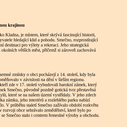
bnou krajinou
 Kladna, je místem, které skrývá fascinující historii,
vatele hledající klid a pohodu. Smečno, rozprostírající
ní destinaci pro výlety a rekreaci. Jeho strategická
z okolních větších měst, přičemž si zároveň zachovává
ísemné zmínky o obci pocházejí z 14. století, kdy byla
měňovalo v závislosti na dění v širším regionu.
ří zde v 17. století vybudovali barokní zámek, který
ámek Smečno, původně pozdně gotická tvrz přestavěná
tylů, které se na našem území vystřídaly. V jeho zdech
dka zámku, jeho interiérů a rozlehlého parku nabízí
ílo. V průběhu staletí Smečno zažívalo období rozkvětu
i v rozvoji obce sehrávalo zemědělství, které bylo po
h se Smečno stalo i centrem řemeslné výroby a obchodu.