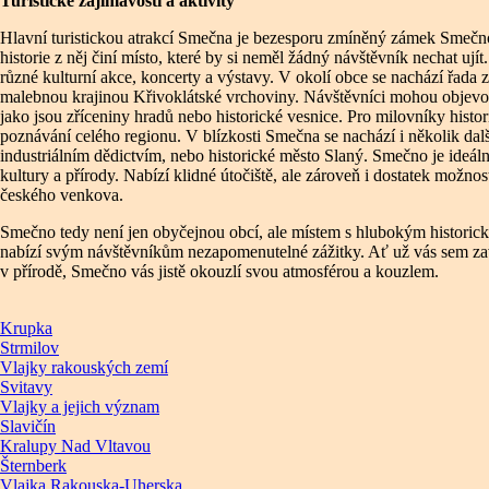
Turistické zajímavosti a aktivity
Hlavní turistickou atrakcí Smečna je bezesporu zmíněný zámek Smečno.
historie z něj činí místo, které by si neměl žádný návštěvník nechat uj
různé kulturní akce, koncerty a výstavy. V okolí obce se nachází řada z
malebnou krajinou Křivoklátské vrchoviny. Návštěvníci mohou objevova
jako jsou zříceniny hradů nebo historické vesnice. Pro milovníky his
poznávání celého regionu. V blízkosti Smečna se nachází i několik dal
industriálním dědictvím, nebo historické město Slaný. Smečno je ideální
kultury a přírody. Nabízí klidné útočiště, ale zároveň i dostatek možnos
českého venkova.
Smečno tedy není jen obyčejnou obcí, ale místem s hlubokým historic
nabízí svým návštěvníkům nezapomenutelné zážitky. Ať už vás sem za
v přírodě, Smečno vás jistě okouzlí svou atmosférou a kouzlem.
Krupka
Strmilov
Vlajky rakouských zemí
Svitavy
Vlajky a jejich význam
Slavičín
Kralupy Nad Vltavou
Šternberk
Vlajka Rakouska-Uherska