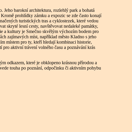
 Jeho barokní architektura, rozlehlý park a bohatá
ít. Kromě prohlídky zámku a expozic se zde často konají
načených turistických tras a cyklostezek, které vedou
t skryté lesní cesty, navštěvovat nedaleké památky,
torie a kultury je Smečno skvělým výchozím bodem pro
ších zajímavých míst, například město Kladno s jeho
m místem pro ty, kteří hledají kombinaci historie,
tí pro aktivní trávení volného času a poznávání krás
kým odkazem, které je obklopeno krásnou přírodou a
vede touha po poznání, odpočinku či aktivním pohybu