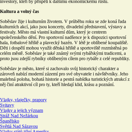
investory, kteří by přispěli k dalšímu ekonomickému růstu.
Kultura a volný čas
Soběslav žije i kulturním životem. V průběhu roku se zde koná řada
kulturních akcí, jako jsou koncerty, divadelní představení, výstavy a
festivaly. Město má vlastní kulturní dům, který je centrem
společenského dění. Pro sportovní nadšence je k dispozici sportovní
hala, fotbalové hřiště a plavecký bazén. V létě je oblíbené koupaliště.
Děti i dospělí mohou využít dětská hřiště a sportoviště rozmístěná po
celém městě. Soběslav je také známý svými rybářskými tradicemi, a
proto jsou zdejší rybníky oblíbeným cílem pro rybáře z celé republiky.
Soběslav je město, které si zachovalo svůj historický charakter a
zároveň nabízí moderní zázemí pro své obyvatele i návštěvníky. Jeho
malebná poloha, bohatá historie a pestrá nabídka turistických atrakcí z
něj činí atraktivní cíl pro ty, kteří hledají klid, krásu a poznání.
Vlajky, vlaječky, prapory
Svitavy
Vlajky a jejich význam
Stráž Nad Nežárkou
Španělsko
Světlá Nad Sázavou
Vlajky států jižní Ameriky