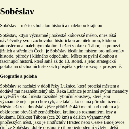
Soběslav
Soběslav – město s bohatou historií a malebnou krajinou
Soběslav, kdysi významné jihočeské královské město, dnes láká
návštěvníky svou zachovalou historickou architekturou, klidnou
atmosférou a malebným okolím. Ležící v okrese Tábor, na pomezí
jižních a středních Čech, je Soběslav ideálním místem pro milovníky
historie, přírody i klidného odpočinku. Město se pyšní dlouhou a
fascinující historií, která sahá až do 13. století, a jeho strategická
poloha na obchodních stezkách přispěla k jeho rozvoji a prosperitě.
Geografie a poloha
Soběslav se nachází v údolí řeky Lužnice, která protéká městem a
dodává mu nezaměnitelný ráz. Řeka Lužnice je známá svými meandry
a vytváří v okolí města rozsáhlé rybniční soustavy, které jsou
významné nejen pro chov ryb, ale také jako cenná přírodní území.
Město leží v nadmořské výšce přibližně 440 metrů nad mořem a je
obklopeno převážně zemědělskou krajinou s rozmanitými lesy a
loukami. Blízkost Tábora (cca 20 km) a dalších významných
jihočeských měst, jako je Jindřichův Hradec nebo České Budějovice,
činí ze Soběslavi dobře dostupný cíl pro jednodenní výlety i delší