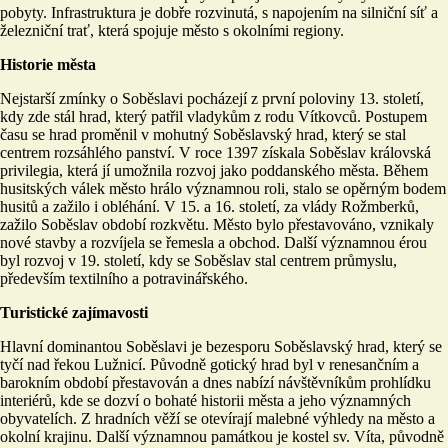
pobyty. Infrastruktura je dobře rozvinutá, s napojením na silniční síť a
železniční trať, která spojuje město s okolními regiony.
Historie města
Nejstarší zmínky o Soběslavi pocházejí z první poloviny 13. století,
kdy zde stál hrad, který patřil vladykům z rodu Vítkovců. Postupem
času se hrad proměnil v mohutný Soběslavský hrad, který se stal
centrem rozsáhlého panství. V roce 1397 získala Soběslav královská
privilegia, která jí umožnila rozvoj jako poddanského města. Během
husitských válek město hrálo významnou roli, stalo se opěrným bodem
husitů a zažilo i obléhání. V 15. a 16. století, za vlády Rožmberků,
zažilo Soběslav období rozkvětu. Město bylo přestavováno, vznikaly
nové stavby a rozvíjela se řemesla a obchod. Další významnou érou
byl rozvoj v 19. století, kdy se Soběslav stal centrem průmyslu,
především textilního a potravinářského.
Turistické zajímavosti
Hlavní dominantou Soběslavi je bezesporu Soběslavský hrad, který se
tyčí nad řekou Lužnicí. Původně gotický hrad byl v renesančním a
barokním období přestavován a dnes nabízí návštěvníkům prohlídku
interiérů, kde se dozví o bohaté historii města a jeho významných
obyvatelích. Z hradních věží se otevírají malebné výhledy na město a
okolní krajinu. Další významnou památkou je kostel sv. Víta, původně