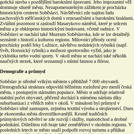
gotická stavba s pozdějšími barokními úpravami. Jeho impozantní věž
dominuje siluetě města. Nezapomenutelným zážitkem je procházka
historickým centrem Soběslavi. Návštěvníci zde najdou řadu
zachovalých měšťanských domů s renesančními a barokními fasádami.
Zvláštní pozornost si zaslouží Masarykovo náměstí, které je srdcem
města a je obklopeno historickými budovami, včetně radnice. V
Soběslavi se nachází také Muzeum Soběslavska, kde se lze detailněji
seznámit s historií a kulturou regionu. Milovníci přírody ocení
procházky podél řeky Lužnice, návštěvu nedalekých rybníků (např.
Svět, Horusický rybník) a možnost sportovního vyžití, jako je
cyklistika nebo vodní sporty. V okolí města se nachází také několik
naučných stezek, které seznamují s místní faunou a flórou.
Demografie a průmysl
Soběslav je středně velkým městem s přibližně 7 000 obyvateli.
Demografická struktura odpovídá běžnému rozložení pro menší česká
města, s postupným stárnutím populace. Město si udržuje relativně
stabilní počet obyvatel, přičemž dochází k mírnému nárůstu díky
suburbanizaci z větších měst v okolí. V minulosti byl průmysl v
Soběslavi silně zastoupen, zejména textilní výroba a strojírenství. Dnes
je ekonomika města diverzifikovanější. Kromě tradičních
průmyslových odvětví se zde rozvíjí i služby, maloobchod a drobné
podnikání. Důležitou roli hraje také zemědělství v okolním regionu. V
posledních letech se město snaží podpořit rozvoj turismu a přilákat