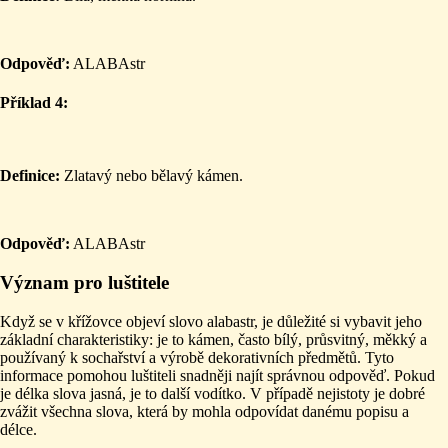
Odpověď:
ALABAstr
Příklad 4:
Definice:
Zlatavý nebo bělavý kámen.
Odpověď:
ALABAstr
Význam pro luštitele
Když se v křížovce objeví slovo alabastr, je důležité si vybavit jeho
základní charakteristiky: je to kámen, často bílý, průsvitný, měkký a
používaný k sochařství a výrobě dekorativních předmětů. Tyto
informace pomohou luštiteli snadněji najít správnou odpověď. Pokud
je délka slova jasná, je to další vodítko. V případě nejistoty je dobré
zvážit všechna slova, která by mohla odpovídat danému popisu a
délce.