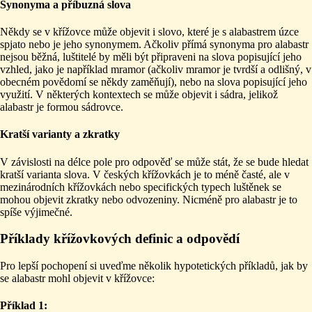
Synonyma a příbuzná slova
Někdy se v křížovce může objevit i slovo, které je s alabastrem úzce
spjato nebo je jeho synonymem. Ačkoliv přímá synonyma pro alabastr
nejsou běžná, luštitelé by měli být připraveni na slova popisující jeho
vzhled, jako je například mramor (ačkoliv mramor je tvrdší a odlišný, v
obecném povědomí se někdy zaměňují), nebo na slova popisující jeho
využití. V některých kontextech se může objevit i sádra, jelikož
alabastr je formou sádrovce.
Kratší varianty a zkratky
V závislosti na délce pole pro odpověď se může stát, že se bude hledat
kratší varianta slova. V českých křížovkách je to méně časté, ale v
mezinárodních křížovkách nebo specifických typech luštěnek se
mohou objevit zkratky nebo odvozeniny. Nicméně pro alabastr je to
spíše výjimečné.
Příklady křížovkových definic a odpovědí
Pro lepší pochopení si uveďme několik hypotetických příkladů, jak by
se alabastr mohl objevit v křížovce:
Příklad 1: