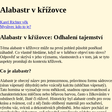
Alabastr v křížovce
Karel Richter věk
Myslivec kdo to je?
Alabastr v křížovce: Odhalení tajemství
Téma alabastr v křížovce může na první pohled působit poněkud
záhadně. Co vlastně hledáme, když se v luštěnce objeví toto slovo?
Odpověď se skrývá v jeho významu, vlastnostech a v tom, jak se tyto
aspekty promítají do kontextu křížovek.
Co je alabastr?
Alabastr je obecný název pro jemnozrnnou, průsvitnou formu sádrovce
(síran vápenatý dihydrát) nebo vzácněji kalcitu (uhličitan vápenatý).
Tato hornina se vyznačuje svou měkkostí, snadnou opracovatelností a
charakteristickou mléčnou nebo bělavou barvou, často s žilkováním v
odstínech šedé, žluté či růžové. Historicky byl alabastr ceněn pro svou
krásu a tvárnost, což z něj činilo oblíbený materiál pro sochařství,
výrobu váz, svícnů a dekorativních předmětů. Jeho název pochází ze