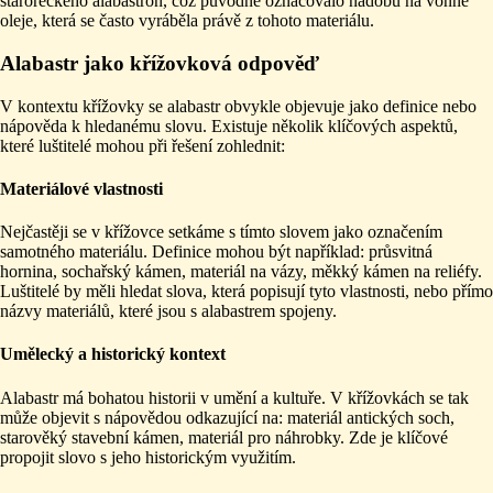
starořeckého alabastron, což původně označovalo nádobu na vonné
oleje, která se často vyráběla právě z tohoto materiálu.
Alabastr jako křížovková odpověď
V kontextu křížovky se alabastr obvykle objevuje jako definice nebo
nápověda k hledanému slovu. Existuje několik klíčových aspektů,
které luštitelé mohou při řešení zohlednit:
Materiálové vlastnosti
Nejčastěji se v křížovce setkáme s tímto slovem jako označením
samotného materiálu. Definice mohou být například: průsvitná
hornina, sochařský kámen, materiál na vázy, měkký kámen na reliéfy.
Luštitelé by měli hledat slova, která popisují tyto vlastnosti, nebo přímo
názvy materiálů, které jsou s alabastrem spojeny.
Umělecký a historický kontext
Alabastr má bohatou historii v umění a kultuře. V křížovkách se tak
může objevit s nápovědou odkazující na: materiál antických soch,
starověký stavební kámen, materiál pro náhrobky. Zde je klíčové
propojit slovo s jeho historickým využitím.