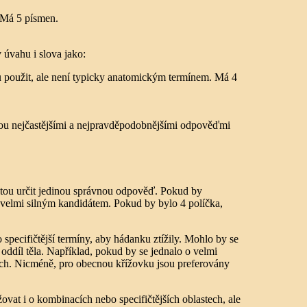
. Má 5 písmen.
úvahu i slova jako:
u použit, ale není typicky anatomickým termínem. Má 4
 jsou nejčastějšími a nejpravděpodobnějšími odpověďmi
stotou určit jedinou správnou odpověď. Pokud by
 velmi silným kandidátem. Pokud by bylo 4 políčka,
 specifičtější termíny, aby hádanku ztížily. Mohlo by se
 oddíl těla. Například, pokud by se jednalo o velmi
ch. Nicméně, pro obecnou křížovku jsou preferovány
vat i o kombinacích nebo specifičtějších oblastech, ale