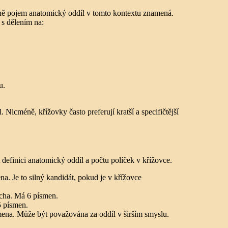
ně pojem anatomický oddíl v tomto kontextu znamená.
 s dělením na:
u.
 Nicméně, křížovky často preferují kratší a specifičtější
definici anatomický oddíl a počtu políček v křížovce.
na. Je to silný kandidát, pokud je v křížovce
řicha. Má 6 písmen.
5 písmen.
smena. Může být považována za oddíl v širším smyslu.