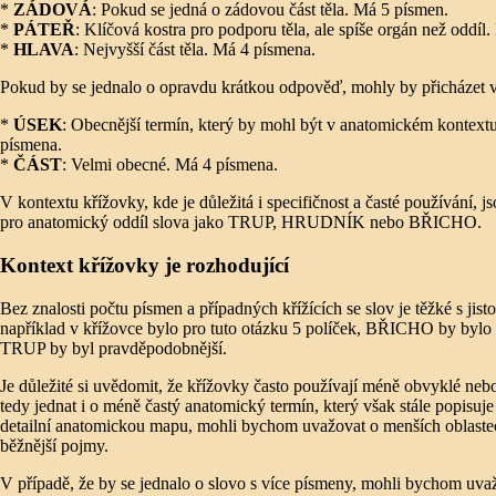
*
ZÁDOVÁ
: Pokud se jedná o zádovou část těla. Má 5 písmen.
*
PÁTEŘ
: Klíčová kostra pro podporu těla, ale spíše orgán než oddíl
*
HLAVA
: Nejvyšší část těla. Má 4 písmena.
Pokud by se jednalo o opravdu krátkou odpověď, mohly by přicházet v 
*
ÚSEK
: Obecnější termín, který by mohl být v anatomickém kontext
písmena.
*
ČÁST
: Velmi obecné. Má 4 písmena.
V kontextu křížovky, kde je důležitá i specifičnost a časté používání,
pro anatomický oddíl slova jako TRUP, HRUDNÍK nebo BŘICHO.
Kontext křížovky je rozhodující
Bez znalosti počtu písmen a případných křížících se slov je těžké s ji
například v křížovce bylo pro tuto otázku 5 políček, BŘICHO by bylo
TRUP by byl pravděpodobnější.
Je důležité si uvědomit, že křížovky často používají méně obvyklé nebo
tedy jednat i o méně častý anatomický termín, který však stále popisuje
detailní anatomickou mapu, mohli bychom uvažovat o menších oblaste
běžnější pojmy.
V případě, že by se jednalo o slovo s více písmeny, mohli bychom uvažo