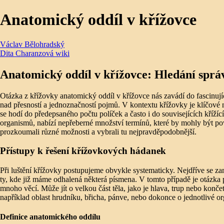
Anatomický oddíl v křížovce
Václav Bělohradský
Dita Charanzová wiki
Anatomický oddíl v křížovce: Hledání spr
Otázka z křížovky anatomický oddíl v křížovce nás zavádí do fascinujíc
nad přesností a jednoznačností pojmů. V kontextu křížovky je klíčové na
se hodí do předepsaného počtu políček a často i do souvisejících křížíc
organismů, nabízí nepřeberné množství termínů, které by mohly být p
prozkoumali různé možnosti a vybrali tu nejpravděpodobnější.
Přístupy k řešení křížovkových hádanek
Při luštění křížovky postupujeme obvykle systematicky. Nejdříve se z
ty, kde již máme odhalená některá písmena. V tomto případě je otázk
mnoho věcí. Může jít o velkou část těla, jako je hlava, trup nebo končet
například oblast hrudníku, břicha, pánve, nebo dokonce o jednotlivé or
Definice anatomického oddílu