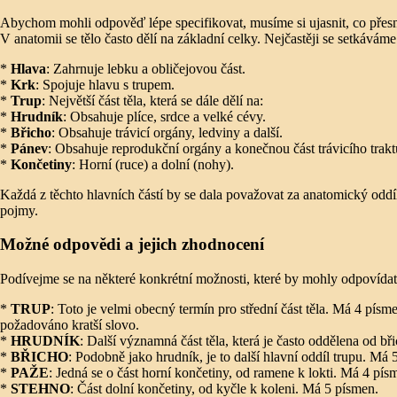
Abychom mohli odpověď lépe specifikovat, musíme si ujasnit, co přes
V anatomii se tělo často dělí na základní celky. Nejčastěji se setkáváme
*
Hlava
: Zahrnuje lebku a obličejovou část.
*
Krk
: Spojuje hlavu s trupem.
*
Trup
: Největší část těla, která se dále dělí na:
*
Hrudník
: Obsahuje plíce, srdce a velké cévy.
*
Břicho
: Obsahuje trávicí orgány, ledviny a další.
*
Pánev
: Obsahuje reprodukční orgány a konečnou část trávicího trakt
*
Končetiny
: Horní (ruce) a dolní (nohy).
Každá z těchto hlavních částí by se dala považovat za anatomický oddíl.
pojmy.
Možné odpovědi a jejich zhodnocení
Podívejme se na některé konkrétní možnosti, které by mohly odpovídat 
*
TRUP
: Toto je velmi obecný termín pro střední část těla. Má 4 písme
požadováno kratší slovo.
*
HRUDNÍK
: Další významná část těla, která je často oddělena od b
*
BŘICHO
: Podobně jako hrudník, je to další hlavní oddíl trupu. Má 
*
PAŽE
: Jedná se o část horní končetiny, od ramene k lokti. Má 4 pí
*
STEHNO
: Část dolní končetiny, od kyčle k koleni. Má 5 písmen.