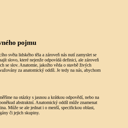
ávného pojmu
ího světa lidského těla a zároveň nás nutí zamyslet se
jít slovo, které nejenže odpovídá definici, ale zároveň
ích se slov. Anatomie, jakožto věda o stavbě živých
ovažovány za anatomický oddíl. Je tedy na nás, abychom
aměříme na otázky s jasnou a krátkou odpovědí, nebo na
a poněkud abstraktní. Anatomický oddíl může znamenat
ina. Může se ale jednat i o menší, specifickou oblast,
gány či jejich skupiny.