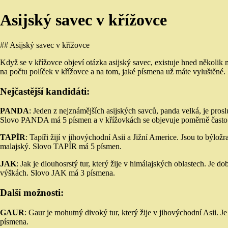
Asijský savec v křížovce
## Asijský savec v křížovce
Když se v křížovce objeví otázka asijský savec, existuje hned několik
na počtu políček v křížovce a na tom, jaké písmena už máte vyluštěné. 
Nejčastější kandidáti:
PANDA
: Jeden z nejznámějších asijských savců, panda velká, je pr
Slovo PANDA má 5 písmen a v křížovkách se objevuje poměrně často
TAPÍR
: Tapíři žijí v jihovýchodní Asii a Jižní Americe. Jsou to býlož
malajský. Slovo TAPÍR má 5 písmen.
JAK
: Jak je dlouhosrstý tur, který žije v himálajských oblastech. Je
výškách. Slovo JAK má 3 písmena.
Další možnosti:
GAUR
: Gaur je mohutný divoký tur, který žije v jihovýchodní Asii. 
písmena.