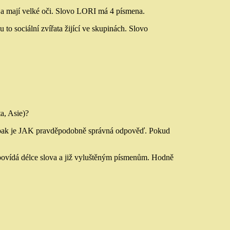
ní a mají velké oči. Slovo LORI má 4 písmena.
u to sociální zvířata žijící ve skupinách. Slovo
a, Asie)?
 A, pak je JAK pravděpodobně správná odpověď. Pokud
.
odpovídá délce slova a již vyluštěným písmenům. Hodně