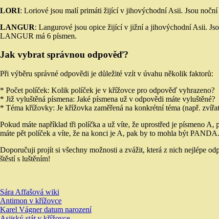
LORI
: Loriové jsou malí primáti žijící v jihovýchodní Asii. Jsou noč
LANGUR
: Langurové jsou opice žijící v jižní a jihovýchodní Asii. Jso
LANGUR má 6 písmen.
Jak vybrat správnou odpověď?
Při výběru správné odpovědi je důležité vzít v úvahu několik faktorů:
* Počet políček: Kolik políček je v křížovce pro odpověď vyhrazeno?
* Již vyluštěná písmena: Jaké písmena už v odpovědi máte vyluštěné?
* Téma křížovky: Je křížovka zaměřená na konkrétní téma (např. zvířat
Pokud máte například tři políčka a už víte, že uprostřed je písmeno
máte pět políček a víte, že na konci je A, pak by to mohla být PANDA
Doporučuji projít si všechny možnosti a zvážit, která z nich nejlépe 
štěstí s luštěním!
Sára Affašová wiki
Antimon v křížovce
Karel Vágner datum narození
Asijský stát v křížovce