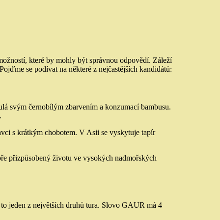
 možností, které by mohly být správnou odpovědí. Záleží
Pojďme se podívat na některé z nejčastějších kandidátů:
oslulá svým černobílým zbarvením a konzumací bambusu.
.
ravci s krátkým chobotem. V Asii se vyskytuje tapír
 dobře přizpůsobený životu ve vysokých nadmořských
Je to jeden z největších druhů tura. Slovo GAUR má 4