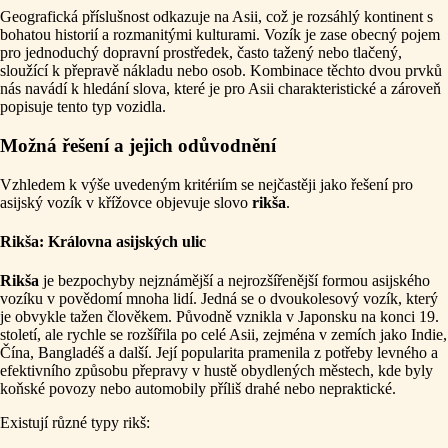
Geografická příslušnost odkazuje na Asii, což je rozsáhlý kontinent s
bohatou historií a rozmanitými kulturami. Vozík je zase obecný pojem
pro jednoduchý dopravní prostředek, často tažený nebo tlačený,
sloužící k přepravě nákladu nebo osob. Kombinace těchto dvou prvků
nás navádí k hledání slova, které je pro Asii charakteristické a zároveň
popisuje tento typ vozidla.
Možná řešení a jejich odůvodnění
Vzhledem k výše uvedeným kritériím se nejčastěji jako řešení pro
asijský vozík v křížovce objevuje slovo
rikša
.
Rikša: Královna asijských ulic
Rikša
je bezpochyby nejznámější a nejrozšířenější formou asijského
vozíku v povědomí mnoha lidí. Jedná se o dvoukolesový vozík, který
je obvykle tažen člověkem. Původně vznikla v Japonsku na konci 19.
století, ale rychle se rozšířila po celé Asii, zejména v zemích jako Indie,
Čína, Bangladéš a další. Její popularita pramenila z potřeby levného a
efektivního způsobu přepravy v hustě obydlených městech, kde byly
koňské povozy nebo automobily příliš drahé nebo nepraktické.
Existují různé typy rikš: