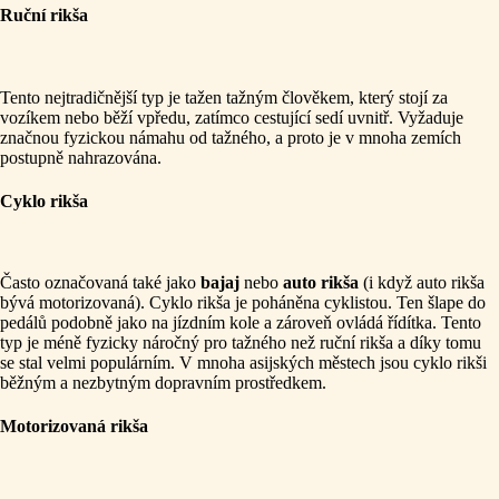
Ruční rikša
Tento nejtradičnější typ je tažen tažným člověkem, který stojí za
vozíkem nebo běží vpředu, zatímco cestující sedí uvnitř. Vyžaduje
značnou fyzickou námahu od tažného, a proto je v mnoha zemích
postupně nahrazována.
Cyklo rikša
Často označovaná také jako
bajaj
nebo
auto rikša
(i když auto rikša
bývá motorizovaná). Cyklo rikša je poháněna cyklistou. Ten šlape do
pedálů podobně jako na jízdním kole a zároveň ovládá řídítka. Tento
typ je méně fyzicky náročný pro tažného než ruční rikša a díky tomu
se stal velmi populárním. V mnoha asijských městech jsou cyklo rikši
běžným a nezbytným dopravním prostředkem.
Motorizovaná rikša