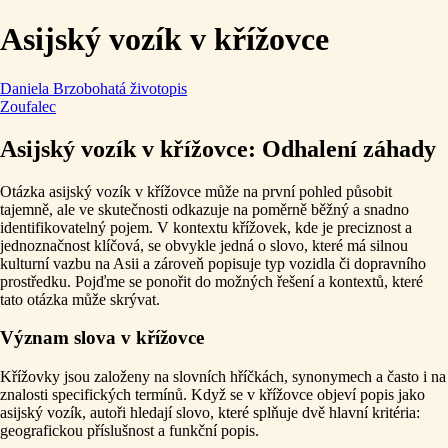
Asijský vozík v křížovce
Daniela Brzobohatá životopis
Zoufalec
Asijský vozík v křížovce: Odhalení záhady
Otázka asijský vozík v křížovce může na první pohled působit
tajemně, ale ve skutečnosti odkazuje na poměrně běžný a snadno
identifikovatelný pojem. V kontextu křížovek, kde je preciznost a
jednoznačnost klíčová, se obvykle jedná o slovo, které má silnou
kulturní vazbu na Asii a zároveň popisuje typ vozidla či dopravního
prostředku. Pojďme se ponořit do možných řešení a kontextů, které
tato otázka může skrývat.
Význam slova v křížovce
Křížovky jsou založeny na slovních hříčkách, synonymech a často i na
znalosti specifických termínů. Když se v křížovce objeví popis jako
asijský vozík, autoři hledají slovo, které splňuje dvě hlavní kritéria:
geografickou příslušnost a funkční popis.