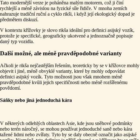
Tato modernější verze je poháněna malým motorem, což ji činí
rychlejší a méně závislou na fyzické síle řidiče. V mnoha zemích
nahrazuje tradiční ruční a cyklo rikši, i když její ekologický dopad je
předmětem diskuzí.
V kontextu křížovky je slovo rikša ideální pro definici asijský vozík,
protože je specifické, geograficky ukotvené a jednoznačně popisuje
daný typ vozidla.
Další možné, ale méně pravděpodobné varianty
Ačkoli je rikša nejčastějším řešením, teoreticky by se v křížovce mohly
objevit i jiné, méně obvyklé varianty, které by mohly odpovídat
definici asijský vozík. Tyto možnosti jsou však mnohem méně
pravděpodobné kvůli jejich specifičnosti nebo méně rozšířenému
povědomí.
Sáňky nebo jiná jednoduchá kára
V některých odlehlých oblastech Asie, kde jsou sněhové podmínky
nebo terén náročný, se mohou používat jednoduché saně nebo kára
tažené lidmi nebo zvířaty. Tyto by se daly obecně označit jako asijské