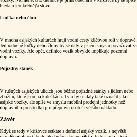
vozíky. Nicméně, tato definice je příliš obecná a v křížovce by se spíše
hledalo konkrétnější slovo.
Loďka nebo člun
V mnoha asijských kulturách hrají vodní cesty klíčovou roli v dopravě.
Jednoduché loďky nebo čluny by se daly v jistém smyslu považovat za
vodní vozíky. Ale opět, definice vozík obvykle implikuje pozemní
dopravu.
Pojízdný stánek
V rušných asijských ulicích jsou běžné pojízdné stánky s jídlem nebo
zbožím, které jsou na kolečkách. Tyto by se daly také označit jako
asijské vozíky, ale spíše ve smyslu mobilní prodejní jednotky než
dopravního prostředku pro přepravu osob či většího nákladu.
Závěr
Když se tedy v křížovce setkáte s definicí asijský vozík, s největší
pravděpodobností bude hledaným slovem
rikša
. Je to slovo, které