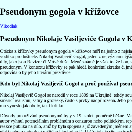
Pseudonym gogola v křížovce
Vlkodlak
Pseudonym Nikolaje Vasiljeviče Gogola v 
Otázka z křížovky pseudonym gogola v křížovce míří na jedno z nejslavn
vodítko pro luštitele. Nikolaj Vasiljevič Gogol, jeden z nejvýznamněj
díly, jako jsou Revizor či Mrtvé duše. Méně známé je však to, že i on, 
pseudonym. V kontextu křížovky se pak hledá konkrétní zkratka či jmé
odpovídalo by jeho literární přezdívce.
Kdo byl Nikolaj Vasiljevič Gogol a proč používal ps
Nikolaj Vasiljevič Gogol se narodil v roce 1809 na Ukrajině, tehdy souč
směsicí realismu, satiry a grotesky, často s prvky nadpřirozena. Jeho p
mu vyneslo jak obdiv, tak i kritiku.
Důvody pro užívání pseudonymů byly v 19. století poměrně běžné. Mezi 
autor vyhnul potenciálním problémům s cenzurou nebo politickými re
reakce publika na dílo, aniž by byla spojena s již zavedeným jménem a
efekt nebo o vytvoření určitého literárního já. U Gogola je situace tro