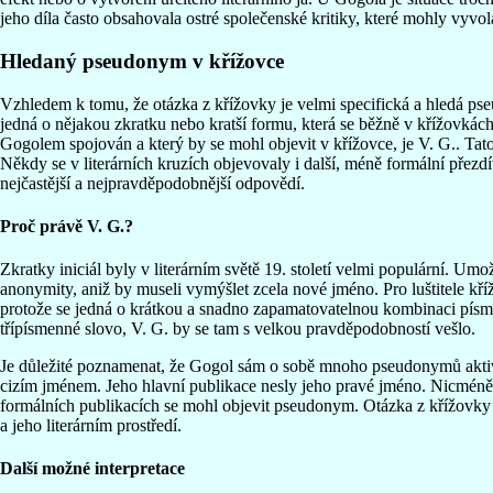
jeho díla často obsahovala ostré společenské kritiky, které mohly vyvola
Hledaný pseudonym v křížovce
Vzhledem k tomu, že otázka z křížovky je velmi specifická a hledá p
jedná o nějakou zkratku nebo kratší formu, která se běžně v křížovká
Gogolem spojován a který by se mohl objevit v křížovce, je V. G.. Tato
Někdy se v literárních kruzích objevovaly i další, méně formální přezdí
nejčastější a nejpravděpodobnější odpovědí.
Proč právě V. G.?
Zkratky iniciál byly v literárním světě 19. století velmi populární. Um
anonymity, aniž by museli vymýšlet zcela nové jméno. Pro luštitele kř
protože se jedná o krátkou a snadno zapamatovatelnou kombinaci pís
třípísmenné slovo, V. G. by se tam s velkou pravděpodobností vešlo.
Je důležité poznamenat, že Gogol sám o sobě mnoho pseudonymů aktiv
cizím jménem. Jeho hlavní publikace nesly jeho pravé jméno. Nicmén
formálních publikacích se mohl objevit pseudonym. Otázka z křížovky j
a jeho literárním prostředí.
Další možné interpretace