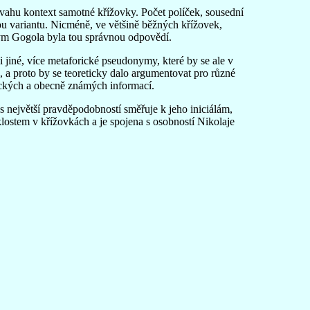
úvahu kontext samotné křížovky. Počet políček, sousední
u variantu. Nicméně, ve většině běžných křížovek,
onym Gogola byla tou správnou odpovědí.
 i jiné, více metaforické pseudonymy, které by se ale v
, a proto by se teoreticky dalo argumentovat pro různé
ktických a obecně známých informací.
 největší pravděpodobností směřuje k jeho iniciálám,
lostem v křížovkách a je spojena s osobností Nikolaje