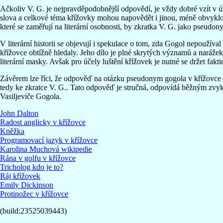
Ačkoliv V. G. je nejpravděpodobnější odpovědí, je vždy dobré vzít v 
slova a celkové téma křížovky mohou napovědět i jinou, méně obvyklo
které se zaměřují na literární osobnosti, by zkratka V. G. jako pseud
V literární historii se objevují i spekulace o tom, zda Gogol nepoužíval
křížovce obtížně hledaly. Jeho dílo je plné skrytých významů a narážek
literární masky. Avšak pro účely luštění křížovek je nutné se držet fa
Závěrem lze říci, že odpověď na otázku pseudonym gogola v křížovce s
tedy ke zkratce V. G.. Tato odpověď je stručná, odpovídá běžným zvyk
Vasiljeviče Gogola.
John Dalton
Radost anglicky v křížovce
Kněžka
Programovací jazyk v křížovce
Karolina Muchová wikipedie
Rána v golfu v křížovce
Tricholog kdo je to?
Ráj křížovek
Emily Dickinson
Protinožec v křížovce
(build:23525039443)