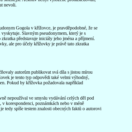
t nevoli.
seudonym Gogola v křížovce, je pravděpodobné, že se
ch vyskytuje. Slavným pseudonymem, který je s
 zkratka představuje iniciály jeho jména a příjmení.
vky, ale pro účely křížovky je právě tato zkratka
ožňovaly autorům publikovat svá díla s jistou mírou
ížovek je tento typ odpovědi také velmi výhodný,
men. Pokud by křížovka požadovala například
ně nepoužíval ve smyslu vydávání celých děl pod
ě, v korespondenci, poznámkách nebo v méně
e tedy spíše testem znalosti obecných faktů o autorovi