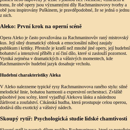
tomu, že obě opery jsou významnými díly Rachmaninovovy tvorby a
obě jsou inspirovány Puškinem, je pravděpodobné, že se jedná o jednu
z nich.
Aleko: První krok na operní scéně
Opera Aleko je často považována za Rachmaninovův raný mistrovský
kus. Její silný dramatický oblouk a emocionální náboj zaujaly
publikum i kritiky. Přestože je kratší než mnohé jiné opery, její hudební
bohatství a intenzivní příběh z ní činí dílo, které si zaslouží pozornost.
Vyniká zejména v dramatických a vášnivých momentech, kde
Rachmaninovův hudební jazyk dosahuje vrcholu.
Hudební charakteristiky Aleka
V Aleko nalezneme typické rysy Rachmaninovova raného stylu: silné
melodické linie, bohatou harmonii a expresivní orchestraci. Zvláště
působivé jsou scény, které vyjadřují Alekovu lásku a následnou
žárlivost a zoufalství. Cikánská hudba, která prostupuje celou operou,
dodává dílu exotický a vášnivý nádech.
Skoupý rytíř: Psychologická studie lidské chamtivosti
Skoupý rytíř je naopak dílem zralého Rachmaninova, které se ponořuje