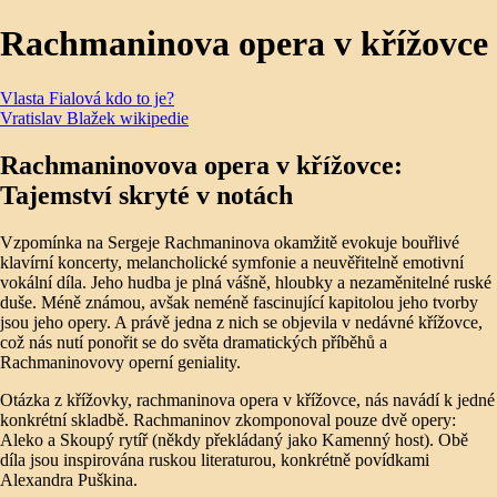
Rachmaninova opera v křížovce
Vlasta Fialová kdo to je?
Vratislav Blažek wikipedie
Rachmaninovova opera v křížovce:
Tajemství skryté v notách
Vzpomínka na Sergeje Rachmaninova okamžitě evokuje bouřlivé
klavírní koncerty, melancholické symfonie a neuvěřitelně emotivní
vokální díla. Jeho hudba je plná vášně, hloubky a nezaměnitelné ruské
duše. Méně známou, avšak neméně fascinující kapitolou jeho tvorby
jsou jeho opery. A právě jedna z nich se objevila v nedávné křížovce,
což nás nutí ponořit se do světa dramatických příběhů a
Rachmaninovovy operní geniality.
Otázka z křížovky, rachmaninova opera v křížovce, nás navádí k jedné
konkrétní skladbě. Rachmaninov zkomponoval pouze dvě opery:
Aleko a Skoupý rytíř (někdy překládaný jako Kamenný host). Obě
díla jsou inspirována ruskou literaturou, konkrétně povídkami
Alexandra Puškina.