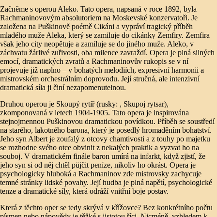
Začněme s operou Aleko. Tato opera, napsaná v roce 1892, byla
Rachmaninovovým absolutoriem na Moskevské konzervatoři. Je
založena na Puškinově poémě Cikáni a vypráví tragický příběh
mladého muže Aleka, který se zamiluje do cikánky Zemfiry. Zemfira
však jeho city neopětuje a zamiluje se do jiného muže. Aleko, v
záchvatu žárlivé zuřivosti, oba milence zavraždí. Opera je plná silných
emocí, dramatických zvratů a Rachmaninovův rukopis se v ní
projevuje již naplno – v bohatých melodiích, expresivní harmonii a
mistrovském orchestrálním doprovodu. Její stručná, ale intenzivní
dramatická síla ji činí nezapomenutelnou.
Druhou operou je Skoupý rytíř (rusky: , Skupoj rytsar),
zkomponovaná v letech 1904-1905. Tato opera je inspirována
stejnojmennou Puškinovou dramatickou povídkou. Příběh se soustředí
na starého, lakotného barona, který je posedlý hromaděním bohatství.
Jeho syn Albert je zoufalý z otcovy chamtivosti a z touhy po majetku
se rozhodne svého otce obvinit z nekalých praktik a vyzvat ho na
souboj. V dramatickém finále baron umírá na infarkt, když zjistí, že
jeho syn si od něj chtěl půjčit peníze, nikoliv ho okrást. Opera je
psychologicky hluboká a Rachmaninov zde mistrovsky zachycuje
temné stránky lidské povahy. Její hudba je plná napětí, psychologické
tenze a dramatické síly, která odráží vnitřní boje postav.
Která z těchto oper se tedy skrývá v křížovce? Bez konkrétního počtu
písmen nebo nápovědy je těžké s jistotou říci. Nicméně, vzhledem k