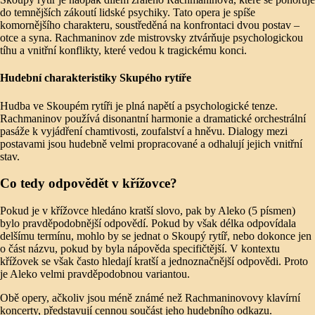
do temnějších zákoutí lidské psychiky. Tato opera je spíše
komornějšího charakteru, soustředěná na konfrontaci dvou postav –
otce a syna. Rachmaninov zde mistrovsky ztvárňuje psychologickou
tíhu a vnitřní konflikty, které vedou k tragickému konci.
Hudební charakteristiky Skupého rytíře
Hudba ve Skoupém rytíři je plná napětí a psychologické tenze.
Rachmaninov používá disonantní harmonie a dramatické orchestrální
pasáže k vyjádření chamtivosti, zoufalství a hněvu. Dialogy mezi
postavami jsou hudebně velmi propracované a odhalují jejich vnitřní
stav.
Co tedy odpovědět v křížovce?
Pokud je v křížovce hledáno kratší slovo, pak by Aleko (5 písmen)
bylo pravděpodobnější odpovědí. Pokud by však délka odpovídala
delšímu termínu, mohlo by se jednat o Skoupý rytíř, nebo dokonce jen
o část názvu, pokud by byla nápověda specifičtější. V kontextu
křížovek se však často hledají kratší a jednoznačnější odpovědi. Proto
je Aleko velmi pravděpodobnou variantou.
Obě opery, ačkoliv jsou méně známé než Rachmaninovovy klavírní
koncerty, představují cennou součást jeho hudebního odkazu.