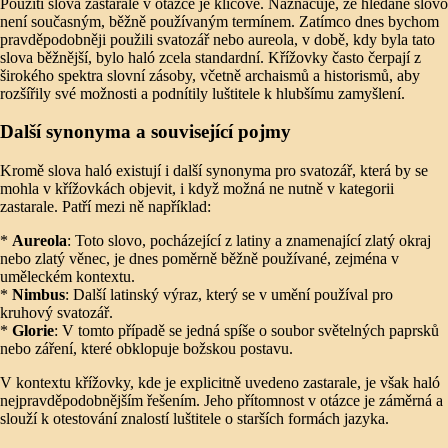
Použití slova zastarale v otázce je klíčové. Naznačuje, že hledané slovo
není současným, běžně používaným termínem. Zatímco dnes bychom
pravděpodobněji použili svatozář nebo aureola, v době, kdy byla tato
slova běžnější, bylo haló zcela standardní. Křížovky často čerpají z
širokého spektra slovní zásoby, včetně archaismů a historismů, aby
rozšířily své možnosti a podnítily luštitele k hlubšímu zamyšlení.
Další synonyma a související pojmy
Kromě slova haló existují i další synonyma pro svatozář, která by se
mohla v křížovkách objevit, i když možná ne nutně v kategorii
zastarale. Patří mezi ně například:
*
Aureola
: Toto slovo, pocházející z latiny a znamenající zlatý okraj
nebo zlatý věnec, je dnes poměrně běžně používané, zejména v
uměleckém kontextu.
*
Nimbus
: Další latinský výraz, který se v umění používal pro
kruhový svatozář.
*
Glorie
: V tomto případě se jedná spíše o soubor světelných paprsků
nebo záření, které obklopuje božskou postavu.
V kontextu křížovky, kde je explicitně uvedeno zastarale, je však haló
nejpravděpodobnějším řešením. Jeho přítomnost v otázce je záměrná a
slouží k otestování znalostí luštitele o starších formách jazyka.