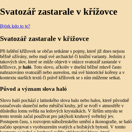
Svatozář zastarale v křížovce
Björk kdo to je?
Svatozář zastarale v křížovce
Při luštění křížovek se občas setkáme s pojmy, které již dnes nejsou
běžně užívány, nebo mají své archaické či knižní varianty. Jedním z
takových slov, které se může objevit v otázce svatozář zastarale v
křížovce, je
haló
. Toto slovo, ačkoliv v dnešní běžné mluvě často
nahrazováno svatozáří nebo aureolou, má své historické kořeny a v
kontextu starších textů či právě křížovek se s ním můžeme setkat.
Původ a význam slova haló
Slovo haló pochází z latinského slova halo nebo halos, které původně
označovalo sluneční nebo měsíční kruhy, jež se tvoří v atmosféře v
důsledku lomu světla na ledových krystalkách. V širším smyslu se
tento termín začal používat pro jakýkoli kruhový světelný jev.
Postupem času, s rozvojem náboženského umění a ikonografie, se haló
začalo spojovat s vyobrazením svatých a božských bytostí. V tomto