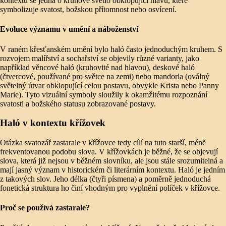
kontextu se jedná o kruhové světlo obklopující hlavu, které
symbolizuje svatost, božskou přítomnost nebo osvícení.
Evoluce významu v umění a náboženství
V raném křesťanském umění bylo haló často jednoduchým kruhem. S
rozvojem malířství a sochařství se objevily různé varianty, jako
například věncové haló (kruhovité nad hlavou), deskové haló
(čtvercové, používané pro světce na zemi) nebo mandorla (oválný
světelný útvar obklopující celou postavu, obvykle Krista nebo Panny
Marie). Tyto vizuální symboly sloužily k okamžitému rozpoznání
svatosti a božského statusu zobrazované postavy.
Haló v kontextu křížovek
Otázka svatozář zastarale v křížovce tedy cílí na tuto starší, méně
frekventovanou podobu slova. V křížovkách je běžné, že se objevují
slova, která již nejsou v běžném slovníku, ale jsou stále srozumitelná a
mají jasný význam v historickém či literárním kontextu. Haló je jedním
z takových slov. Jeho délka (čtyři písmena) a poměrně jednoduchá
fonetická struktura ho činí vhodným pro vyplnění políček v křížovce.
Proč se používá zastarale?