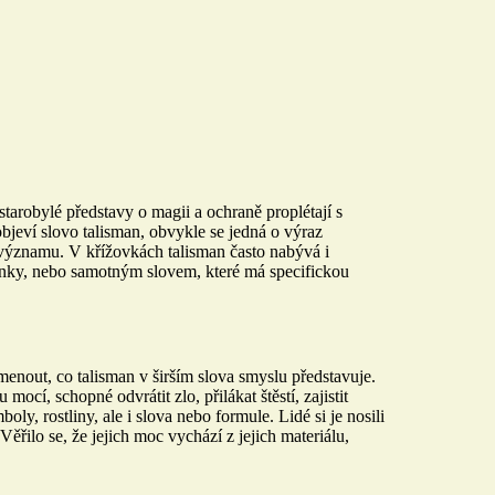
starobylé představy o magii a ochraně proplétají s
jeví slovo talisman, obvykle se jedná o výraz
 významu. V křížovkách talisman často nabývá i
danky, nebo samotným slovem, které má specifickou
menout, co talisman v širším slova smyslu představuje.
í, schopné odvrátit zlo, přilákat štěstí, zajistit
y, rostliny, ale i slova nebo formule. Lidé si je nosili
Věřilo se, že jejich moc vychází z jejich materiálu,