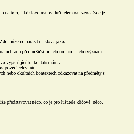
 a na tom, jaké slovo má být luštitelem nalezeno. Zde je
 Zde můžeme narazit na slova jako:
ý na ochranu před neštěstím nebo nemocí. Jeho význam
vo vyjadřující funkci talismánu.
o odpověď relevantní.
kých nebo okultních kontextech odkazovat na předměty s
 představovat něco, co je pro luštitele klíčové, něco,