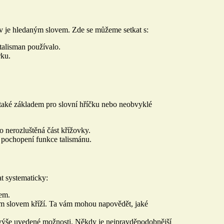
v je hledaným slovem. Zde se můžeme setkat s:
 talisman používalo.
rku.
 také základem pro slovní hříčku nebo neobvyklé
 nerozluštěná část křížovky.
pochopení funkce talismánu.
at systematicky:
kem.
aným slovem kříží. Ta vám mohou napovědět, jaké
výše uvedené možnosti. Někdy je nejpravděpodobnější