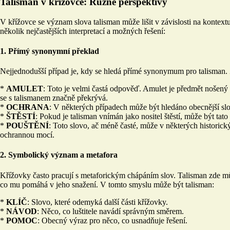
Talisman v křížovce: Různé perspektivy
V křížovce se význam slova talisman může lišit v závislosti na kontextu
několik nejčastějších interpretací a možných řešení:
1. Přímý synonymní překlad
Nejjednodušší případ je, kdy se hledá přímé synonymum pro talisman.
*
AMULET
: Toto je velmi častá odpověď. Amulet je předmět nošen
se s talismanem značně překrývá.
*
OCHRANA
: V některých případech může být hledáno obecnější slo
*
ŠTĚSTÍ
: Pokud je talisman vnímán jako nositel štěstí, může být tat
*
POUŠTĚNÍ
: Toto slovo, ač méně časté, může v některých historic
ochrannou mocí.
2. Symbolický význam a metafora
Křížovky často pracují s metaforickým chápáním slov. Talisman zde může
co mu pomáhá v jeho snažení. V tomto smyslu může být talisman:
*
KLÍČ
: Slovo, které odemyká další části křížovky.
*
NÁVOD
: Něco, co luštitele navádí správným směrem.
*
POMOC
: Obecný výraz pro něco, co usnadňuje řešení.