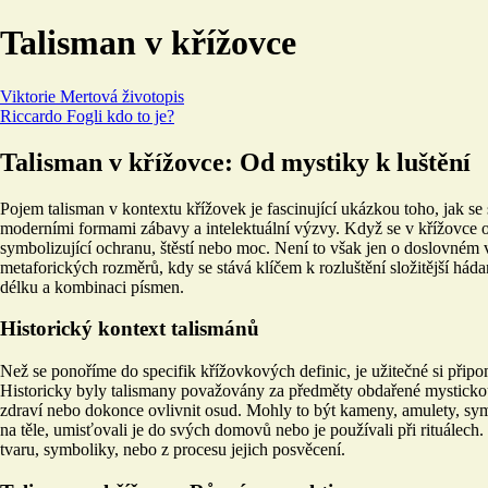
Talisman v křížovce
Viktorie Mertová životopis
Riccardo Fogli kdo to je?
Talisman v křížovce: Od mystiky k luštění
Pojem talisman v kontextu křížovek je fascinující ukázkou toho, jak se 
moderními formami zábavy a intelektuální výzvy. Když se v křížovce ob
symbolizující ochranu, štěstí nebo moc. Není to však jen o doslovném
metaforických rozměrů, kdy se stává klíčem k rozluštění složitější há
délku a kombinaci písmen.
Historický kontext talismánů
Než se ponoříme do specifik křížovkových definic, je užitečné si připo
Historicky byly talismany považovány za předměty obdařené mystickou moc
zdraví nebo dokonce ovlivnit osud. Mohly to být kameny, amulety, symbol
na těle, umisťovali je do svých domovů nebo je používali při rituálech. 
tvaru, symboliky, nebo z procesu jejich posvěcení.