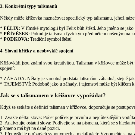
3. Konkrétní typy talismanů
Někdy může křížovka naznačovat specifický typ talismánu, jehož náze
*
FÉLIX
: V římské mytologii byl Felix bůh štěstí. Jeho jméno se jako
*
PŘÍVĚSEK
: Pokud je talisman fyzickým předmětem nošeným na k
*
PODKOVA
: Tradiční symbol štěstí.
4. Slovní hříčky a neobvyklé spojení
Křížovkáři jsou známí svou kreativitou. Talisman v křížovce může být
spojení:
* ZÁHADA: Někdy je samotná podstata talismánu záhadná, stejně jako
* TAJEMSTVÍ: Podobně jako u záhady, i tajemství může být klíčem k 
Jak se s talismanem v křížovce vypořádat?
Když se setkáte s definicí talisman v křížovce, doporučuje se postupov
1. Zvažte délku slova: Počet políček je prvním a nejdůležitějším vodít
2. Analyzujte ostatní slova: Podívejte se na písmena, která se s hled
písmeno má být na dané pozici.
3. Přemýšlejte o různých synonymech a metaforách: Vzpomeňte si na 