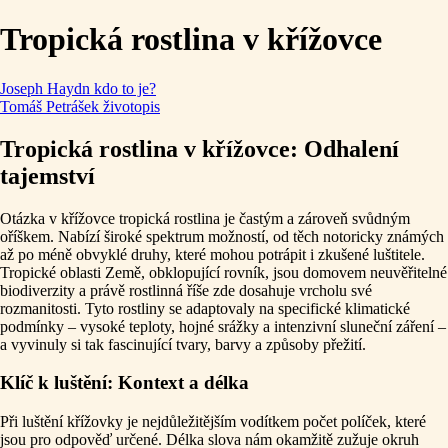
Tropická rostlina v křížovce
Joseph Haydn kdo to je?
Tomáš Petrášek životopis
Tropická rostlina v křížovce: Odhalení
tajemství
Otázka v křížovce tropická rostlina je častým a zároveň svůdným
oříškem. Nabízí široké spektrum možností, od těch notoricky známých
až po méně obvyklé druhy, které mohou potrápit i zkušené luštitele.
Tropické oblasti Země, obklopující rovník, jsou domovem neuvěřitelné
biodiverzity a právě rostlinná říše zde dosahuje vrcholu své
rozmanitosti. Tyto rostliny se adaptovaly na specifické klimatické
podmínky – vysoké teploty, hojné srážky a intenzivní sluneční záření –
a vyvinuly si tak fascinující tvary, barvy a způsoby přežití.
Klíč k luštění: Kontext a délka
Při luštění křížovky je nejdůležitějším vodítkem počet políček, které
jsou pro odpověď určené. Délka slova nám okamžitě zužuje okruh