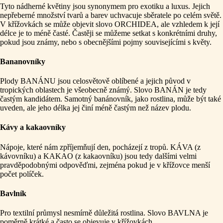
Tyto nádherné květiny jsou synonymem pro exotiku a luxus. Jejich
nepřeberné množství tvarů a barev uchvacuje sběratele po celém světě.
V křížovkách se může objevit slovo ORCHIDEA, ale vzhledem k její
délce je to méně časté. Častěji se můžeme setkat s konkrétními druhy,
pokud jsou známy, nebo s obecnějšími pojmy souvisejícími s květy.
Bananovníky
Plody BANÁNU jsou celosvětově oblíbené a jejich původ v
tropických oblastech je všeobecně známý. Slovo BANÁN je tedy
častým kandidátem. Samotný banánovník, jako rostlina, může být také
uveden, ale jeho délka jej činí méně častým než název plodu.
Kávy a kakaovníky
Nápoje, které nám zpříjemňují den, pocházejí z tropů. KÁVA (z
kávovníku) a KAKAO (z kakaovníku) jsou tedy dalšími velmi
pravděpodobnými odpověďmi, zejména pokud je v křížovce menší
počet políček.
Bavlník
Pro textilní průmysl nesmírně důležitá rostlina. Slovo BAVLNA je
poměrně krátké a často se objevuje v křížovkách.