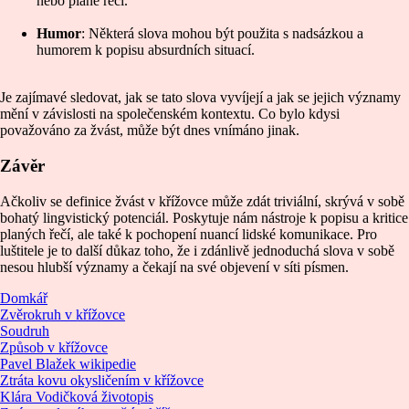
nebo plané řeči.
Humor
: Některá slova mohou být použita s nadsázkou a
humorem k popisu absurdních situací.
Je zajímavé sledovat, jak se tato slova vyvíjejí a jak se jejich významy
mění v závislosti na společenském kontextu. Co bylo kdysi
považováno za žvást, může být dnes vnímáno jinak.
Závěr
Ačkoliv se definice žvást v křížovce může zdát triviální, skrývá v sobě
bohatý lingvistický potenciál. Poskytuje nám nástroje k popisu a kritice
planých řečí, ale také k pochopení nuancí lidské komunikace. Pro
luštitele je to další důkaz toho, že i zdánlivě jednoduchá slova v sobě
nesou hlubší významy a čekají na své objevení v síti písmen.
Domkář
Zvěrokruh v křížovce
Soudruh
Způsob v křížovce
Pavel Blažek wikipedie
Ztráta kovu okysličením v křížovce
Klára Vodičková životopis