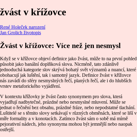
žvást v křížovce
René Holeček narození
Jan Grolich životopis
Žvást v křížovce: Více než jen nesmysl
Když se v křížovce objeví definice jako žvást, může to na první pohled
působit jako banální doplňková slova. Nicméně, tato zdánlivě
jednoduchá kategorie slov skrývá bohatý svět významů a nuancí, které
obohacují jak luštění, tak i samotný jazyk. Definice žvást v křížovce
nás zavádí do sféry nesmyslných řečí, planých řečí, ale i do hlubších
vrstev metaforického vyjádření.
V kontextu křížovky je žvást často synonymem pro slova, která
vyjadřují nadbytečné, prázdné nebo nesmyslné mluvení. Může se
jednat o řečnění bez obsahu, prázdné fráze, nebo nepodstatné tlachání.
Luštitelé se s těmito slovy setkávají v různých obměnách, které se liší v
míře formality a v konotacích. Zatímco žvást sám o sobě má mírně
pejorativní nádech, jeho synonyma mohou být jemnější nebo naopak
ostřejší.