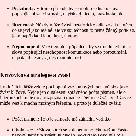
Prázdnota
: V tomto případě by se mohlo jednat o slova
popisující absenci smyslu, například nicota, prázdnota, nic.
Iluzornost
: Někdy může žvást metaforicky odkazovat na něco,
co se jeví jako reálné, ale ve skutečnosti to nemá žádný podklad,
jako například klam, iluze, fantom.
Nepochopení
: V extrémních případech by se mohlo jednat i o
slova popisující neschopnost komunikace nebo porozumění,
například nesmysl, nesrozumitelnost.
Křížovková strategie a žvást
Pro luštitele křížovek je pochopení významových odstínů slov jako
žvást klíčové. Nejde jen o nalezení správného počtu písmen, ale o
interpretaci kontextu a rozpoznání nuance. Definice žvást v křížovce
může vést k mnoha možným řešením, a proto je důležité zvážit:
Počet písmen: Toto je samozřejmě základní vodítko.
Okolní slova: Slova, která se k danému políčku vážou, často
napoví, jaký typ žvástu je hledán. Pokud jsou okolní slova