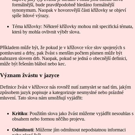
formálnější, bude pravděpodobně hledáno formálnější
synonymum. Naopak v hovorovější části křížovky se objeví
spíše lidové výrazy.
Téma křížovky: Některé křížovky mohou mít specifická témata,
která by mohla ovlivnit výběr slova.
Příkladem může být, že pokud je v křížovce více slov spojených s
pomluvami a drby, pak žvást s menším počtem písmen může být
nahrazen slovem drb. Naopak, pokud se jedná o obecnější definici,
může být řešením blábol nebo kec.
Význam žvástu v jazyce
Definice žvást v křížovce nás rovněž nutí zamyslet se nad tím, jakým
způsobem jazyk popisuje a kategorizuje nesmyslné nebo prázdné
mluvení. Tato slova nám umožňují vyjádřit:
Kritiku
: Použitím slova jako žvást můžeme vyjádřit nesouhlas s
obsahem nebo formou něčího projevu.
Odmítnutí
: Můžeme jím odmítnout nepodstatnou informaci