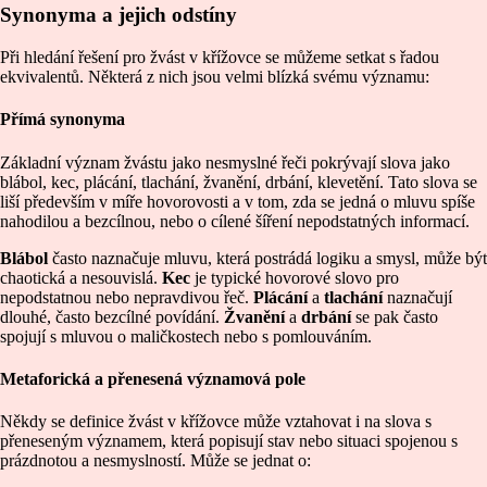
Synonyma a jejich odstíny
Při hledání řešení pro žvást v křížovce se můžeme setkat s řadou
ekvivalentů. Některá z nich jsou velmi blízká svému významu:
Přímá synonyma
Základní význam žvástu jako nesmyslné řeči pokrývají slova jako
blábol, kec, plácání, tlachání, žvanění, drbání, klevetění. Tato slova se
liší především v míře hovorovosti a v tom, zda se jedná o mluvu spíše
nahodilou a bezcílnou, nebo o cílené šíření nepodstatných informací.
Blábol
často naznačuje mluvu, která postrádá logiku a smysl, může být
chaotická a nesouvislá.
Kec
je typické hovorové slovo pro
nepodstatnou nebo nepravdivou řeč.
Plácání
a
tlachání
naznačují
dlouhé, často bezcílné povídání.
Žvanění
a
drbání
se pak často
spojují s mluvou o maličkostech nebo s pomlouváním.
Metaforická a přenesená významová pole
Někdy se definice žvást v křížovce může vztahovat i na slova s
přeneseným významem, která popisují stav nebo situaci spojenou s
prázdnotou a nesmyslností. Může se jednat o: