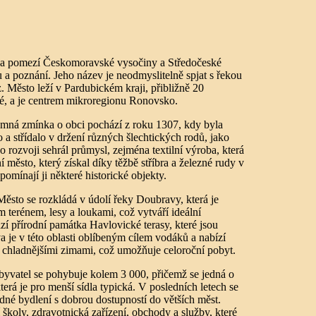
na pomezí Českomoravské vysočiny a Středočeské
du a poznání. Jeho název je neodmyslitelně spjat s řekou
. Město leží v Pardubickém kraji, přibližně 20
é, a je centrem mikroregionu Ronovsko.
emná zmínka o obci pochází z roku 1307, kdy byla
 a střídalo v držení různých šlechtických rodů, jako
 rozvoji sehrál průmysl, zejména textilní výroba, která
í město, který získal díky těžbě stříbra a železné rudy v
pomínají ji některé historické objekty.
sto se rozkládá v údolí řeky Doubravy, která je
m terénem, lesy a loukami, což vytváří ideální
ází přírodní památka Havlovické terasy, které jsou
e v této oblasti oblíbeným cílem vodáků a nabízí
 a chladnějšími zimami, což umožňuje celoroční pobyt.
vatel se pohybuje kolem 3 000, přičemž se jedná o
terá je pro menší sídla typická. V posledních letech se
dné bydlení s dobrou dostupností do větších měst.
 školy, zdravotnická zařízení, obchody a služby, které