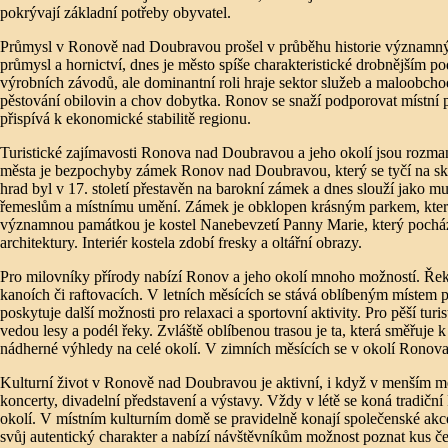
pokrývají základní potřeby obyvatel.
Průmysl v Ronově nad Doubravou prošel v průběhu historie významný
průmysl a hornictví, dnes je město spíše charakteristické drobnějším 
výrobních závodů, ale dominantní roli hraje sektor služeb a maloobchod
pěstování obilovin a chov dobytka. Ronov se snaží podporovat místní p
přispívá k ekonomické stabilitě regionu.
Turistické zajímavosti Ronova nad Doubravou a jeho okolí jsou rozman
města je bezpochyby zámek Ronov nad Doubravou, který se tyčí na s
hrad byl v 17. století přestavěn na barokní zámek a dnes slouží jako 
řemeslům a místnímu umění. Zámek je obklopen krásným parkem, který
významnou památkou je kostel Nanebevzetí Panny Marie, který pochází 
architektury. Interiér kostela zdobí fresky a oltářní obrazy.
Pro milovníky přírody nabízí Ronov a jeho okolí mnoho možností. Řeka 
kanoích či raftovacích. V letních měsících se stává oblíbeným místem p
poskytuje další možnosti pro relaxaci a sportovní aktivity. Pro pěší turis
vedou lesy a podél řeky. Zvláště oblíbenou trasou je ta, která směřuje 
nádherné výhledy na celé okolí. V zimních měsících se v okolí Ronova 
Kulturní život v Ronově nad Doubravou je aktivní, i když v menším mě
koncerty, divadelní představení a výstavy. Vždy v létě se koná tradičn
okolí. V místním kulturním domě se pravidelně konají společenské a
svůj autentický charakter a nabízí návštěvníkům možnost poznat kus če