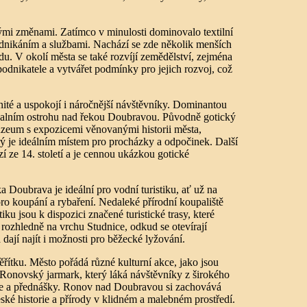
mi změnami. Zatímco v minulosti dominovalo textilní
podnikáním a službami. Nachází se zde několik menších
u. V okolí města se také rozvíjí zemědělství, zejména
odnikatele a vytvářet podmínky pro jejich rozvoj, což
ité a uspokojí i náročnější návštěvníky. Dominantou
kalním ostrohu nad řekou Doubravou. Původně gotický
muzeum s expozicemi věnovanými historii města,
 je ideálním místem pro procházky a odpočinek. Další
ze 14. století a je cennou ukázkou gotické
Doubrava je ideální pro vodní turistiku, ať už na
ro koupání a rybaření. Nedaleké přírodní koupaliště
tiku jsou k dispozici značené turistické trasy, které
k rozhledně na vrchu Studnice, odkud se otevírají
dají najít i možnosti pro běžecké lyžování.
řítku. Město pořádá různé kulturní akce, jako jsou
í Ronovský jarmark, který láká návštěvníky z širokého
kce a přednášky. Ronov nad Doubravou si zachovává
ské historie a přírody v klidném a malebném prostředí.