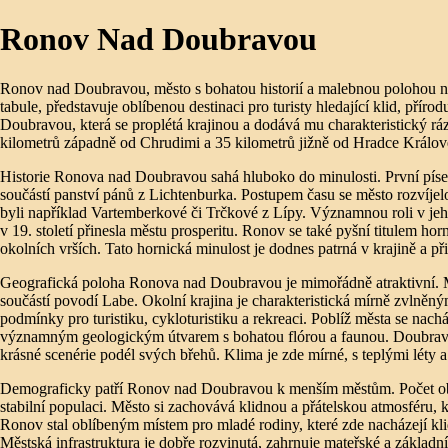
Ronov Nad Doubravou
Ronov nad Doubravou, město s bohatou historií a malebnou polohou 
tabule, představuje oblíbenou destinaci pro turisty hledající klid, příro
Doubravou, která se proplétá krajinou a dodává mu charakteristický ráz
kilometrů západně od Chrudimi a 35 kilometrů jižně od Hradce Králov
Historie Ronova nad Doubravou sahá hluboko do minulosti. První pís
součástí panství pánů z Lichtenburka. Postupem času se město rozvíjelo
byli například Vartemberkové či Trčkové z Lípy. Významnou roli v jeho
v 19. století přinesla městu prosperitu. Ronov se také pyšní titulem horn
okolních vrších. Tato hornická minulost je dodnes patrná v krajině a při
Geografická poloha Ronova nad Doubravou je mimořádně atraktivní. Mě
součástí povodí Labe. Okolní krajina je charakteristická mírně zvlněný
podmínky pro turistiku, cykloturistiku a rekreaci. Poblíž města se nach
významným geologickým útvarem s bohatou flórou a faunou. Doubrava j
krásné scenérie podél svých břehů. Klima je zde mírné, s teplými léty
Demograficky patří Ronov nad Doubravou k menším městům. Počet oby
stabilní populaci. Město si zachovává klidnou a přátelskou atmosféru, k
Ronov stal oblíbeným místem pro mladé rodiny, které zde nacházejí kli
Městská infrastruktura je dobře rozvinutá, zahrnuje mateřské a základní